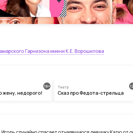
марского Гарнизона имени К.Е. Ворошилова
16
1
Театр
 жену, недорого!
Сказ про Федота-стрельца
 Игорь случайно спасает отчаявшуюся девушку Катю от оп