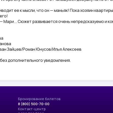
риводит ее к мысли, что он — маньяк! Пока хозяин квартир
его!
я — Мари... Сюжет развивается очень непредсказуемо и к
ва
анова
ван Зайцев/Роман Юнусов/Илья Алексеев
я без дополнительного уведомления.
Бронирование билетов
8 (800) 500-70-00
Контакт-центр