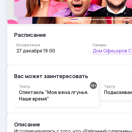
Расписание
Самара
Воскресенье
Дом Офицеров Са
27 декабря 19:00
Вас может заинтересовать
16
Театр
Театр
Спектакль "Моя жена лгунья.
Подыскиваю
Наше время"
Описание
История началась с того, что «Районный супермен»