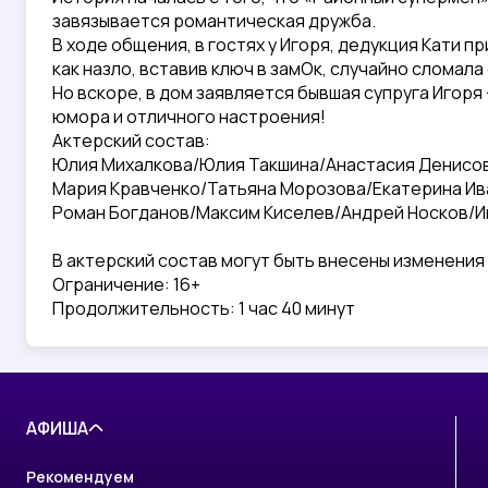
завязывается романтическая дружба.
В ходе общения, в гостях у Игоря, дедукция Кати п
как назло, вставив ключ в замОк, случайно сломала 
Но вскоре, в дом заявляется бывшая супруга Игор
юмора и отличного настроения!
Актерский состав:
Юлия Михалкова/Юлия Такшина/Анастасия Денисо
Мария Кравченко/Татьяна Морозова/Екатерина Ив
Роман Богданов/Максим Киселев/Андрей Носков/И
В актерский состав могут быть внесены изменени
Ограничение: 16+
Продолжительность: 1 час 40 минут
АФИША
Рекомендуем