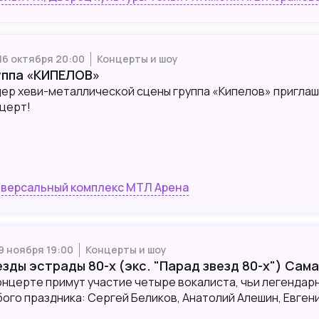
 16 октября 20:00
Концерты и шоу
уппа «КИПЕЛОВ»
ер хеви-металлической сцены группа «Кипелов» приглаш
церт!
версальный комплекс МТЛ Арена
 9 ноября 19:00
Концерты и шоу
езды эстрады 80-х (экс. "Парад звезд 80-х") Сам
онцерте примут участие четыре вокалиста, чьи легендар
ого праздника: Сергей Беликов, Анатолий Алешин, Евген