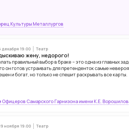
рец Культуры Металлургов
6 декабря 19:00
Театр
дыскиваю жену, недорого!
лать правильный выбор в браке – это одна из главных зад
го он готов устраивать для претенденток самые невероят
ешен и богат, но только не спешит раскрывать все карты.
 Офицеров Самарского Гарнизона имени К.Е. Ворошилов
19 ноября 19:00
Театр