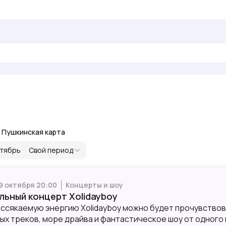
Пушкинская карта
тябрь
Свой период
 9 октября 20:00
Концерты и шоу
льный концерт Xolidayboy
ссякаемую энергию Xolidayboy можно будет прочувствова
ых треков, море драйва и фантастическое шоу от одного 