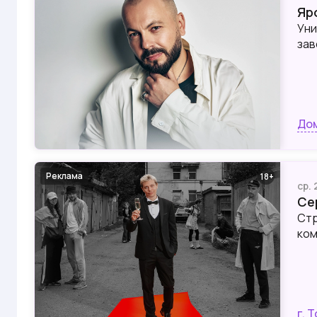
Яр
Уни
зав
Дом
Реклама
18
ср.
Се
Стр
ком
г. 