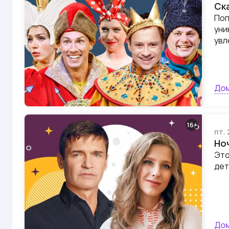
Ск
Поп
уни
увл
Дом
16
пт.
Но
Это
дет
Дом