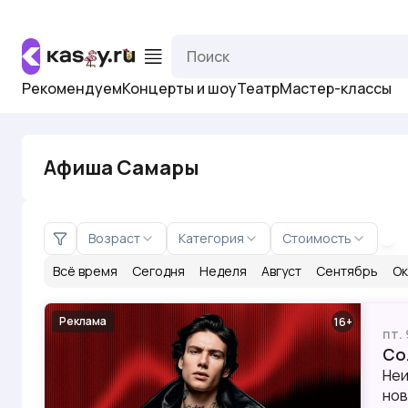
Рекомендуем
Концерты и шоу
Театр
Мастер-классы
Афиша Самары
Возраст
Категория
Стоимость
Всё время
Сегодня
Неделя
Август
Сентябрь
Ок
Реклама
16
пт.
Со
Неи
нов