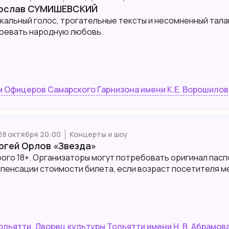
ослав СУМИШЕВСКИЙ
кальный голос, трогательные тексты и несомненный тала
оевать народную любовь.
 Офицеров Самарского Гарнизона имени К.Е. Ворошилов
 28 октября 20:00
Концерты и шоу
ргей Орлов «Звезда»
ого 18+. Организаторы могут потребовать оригинал пасп
пенсации стоимости билета, если возраст посетителя мень
Тольятти, Дворец культуры Тольятти имени Н. В. Абрамов