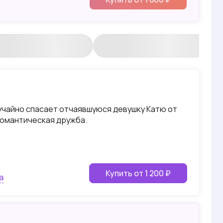
лучайно спасает отчаявшуюся девушку Катю от
романтическая дружба.
Купить от 1 200 ₽
а