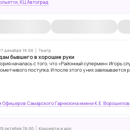
Тольятти, КЦ Автоград
27 декабря 19:00
Театр
дам бывшего в хорошие руки
ория началась с того, что «Районный супермен» Игорь с
ометчивого поступка. И после этого у них завязывается 
 Офицеров Самарского Гарнизона имени К.Е. Ворошилов
 25 октября 19:00
Концерты и шоу