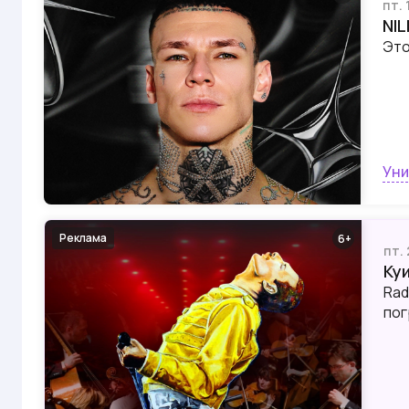
пт.
NI
Это
Уни
Реклама
6
пт.
Ку
Rad
пог