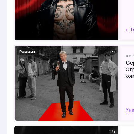
г. 
Реклама
18
чт.
Се
Стр
ком
Уни
12