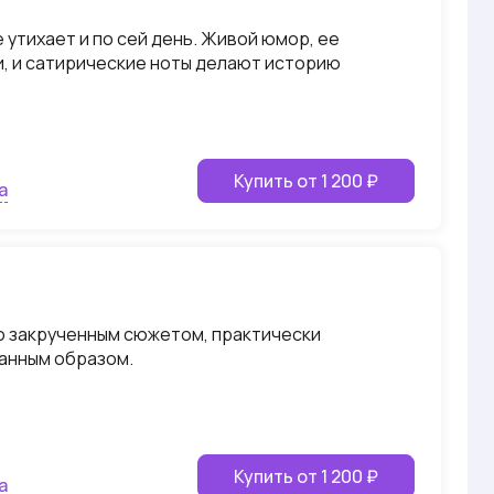
утихает и по сей день. Живой юмор, ее
и, и сатирические ноты делают историю
Купить от 1 200 ₽
а
о закрученным сюжетом, практически
анным образом.
Купить от 1 200 ₽
а