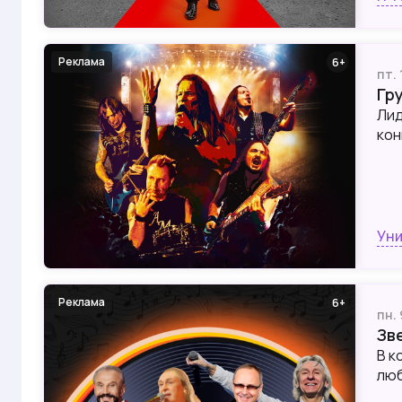
Реклама
6
пт.
Гр
Лид
кон
Уни
Реклама
6
пн.
Зв
В к
люб