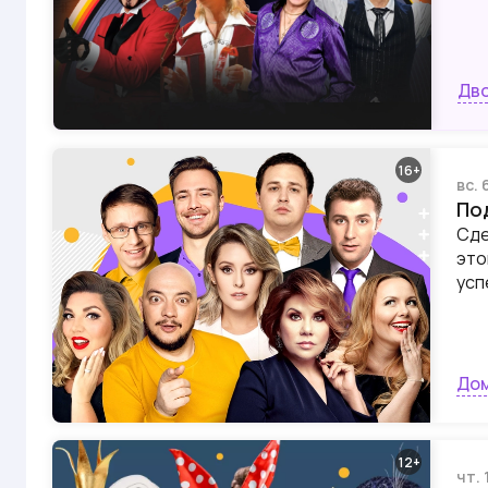
Дво
16
вс. 
По
Сде
это
усп
Дом
12
чт. 