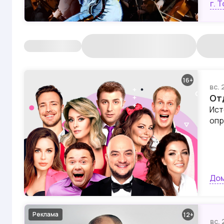
г. 
16
вс. 
От
Ист
опр
Дом
Реклама
12
вс.