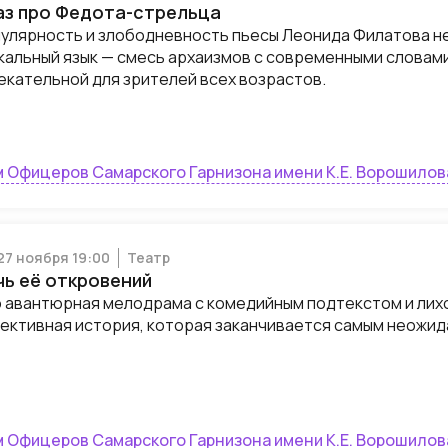
аз про Федота-стрельца
улярность и злободневность пьесы Леонида Филатова не 
кальный язык — смесь архаизмов с современными словам
екательной для зрителей всех возрастов.
 Офицеров Самарского Гарнизона имени К.Е. Ворошилов
 27 ноября 19:00
Театр
чь её откровений
 авантюрная мелодрама с комедийным подтекстом и лих
ективная история, которая заканчивается самым неожид
 Офицеров Самарского Гарнизона имени К.Е. Ворошилов